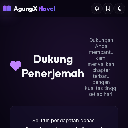
AgungX
Novel
Dukungan
Anda
membantu
Dukung
kami
menyajikan
Penerjemah
chapter
terbaru
dengan
kualitas tinggi
setiap hari!
Seluruh pendapatan donasi